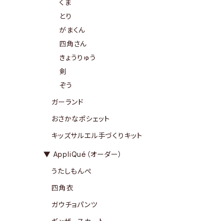
くま
とり
がまくん
四角さん
きょうりゅう
剣
ぞう
ガーランド
おさかなポシェット
キッズサルエル手づくりキット
▼ AppliQué（オーダー）
うたしもんぺ
四角衣
ガウチョパンツ