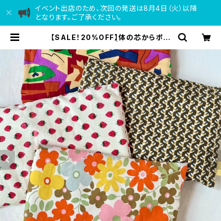
イベント出店のため、次回の発送は8月4日（火）以降
となります。ご了承ください。
【SALE！20%OFF】体の芯からポカ
ポカ！ぬか袋カイロ | めぐる布市 ON
LINE