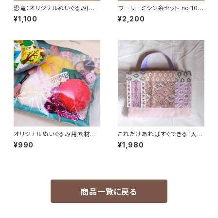
恐竜：オリジナルぬいぐるみ(単
ウーリーミシン糸セット no.10
体）
MIXカラー
¥1,100
¥2,200
オリジナルぬいぐるみ用素材セッ
これだけあればすぐできる！入園
ト
入学グッズ製作２点セット_パッチ
¥990
¥1,980
ワーク柄
商品一覧に戻る