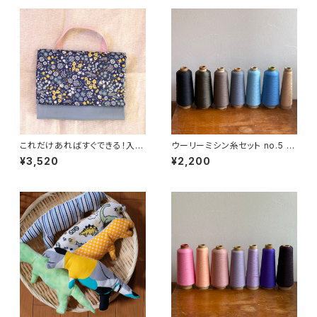
これだけあればすぐできる！入園
ウーリーミシン糸セット no.5 ブ
入学グッズ製作セット_花柄
ルー&グレー
¥3,520
¥2,200